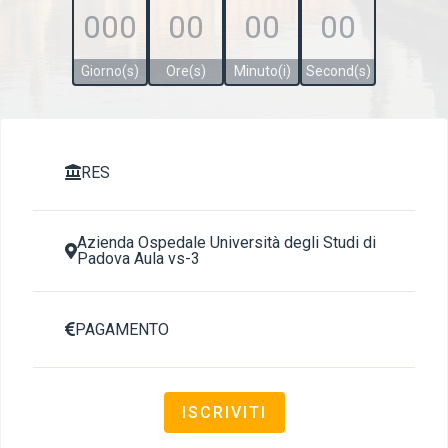
000
00
00
00
Giorno(s)
Ore(s)
Minuto(i)
Second(s)
RES

Azienda Ospedale Università degli Studi di

Padova Aula vs-3
PAGAMENTO

ISCRIVITI