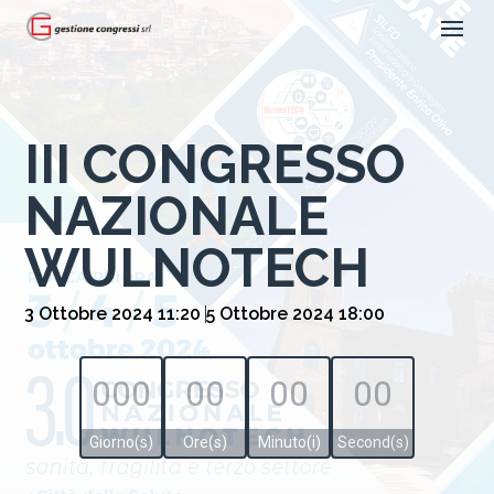
III CONGRESSO
NAZIONALE
WULNOTECH
3 Ottobre 2024 11:20
5 Ottobre 2024 18:00
000
00
00
00
Giorno(s)
Ore(s)
Minuto(i)
Second(s)