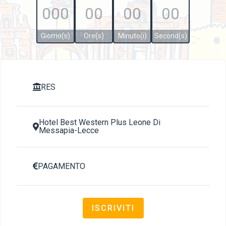
000
00
00
00
Giorno(s)
Ore(s)
Minuto(i)
Second(s)
RES

Hotel Best Western Plus Leone Di

Messapia-Lecce
PAGAMENTO

ISCRIVITI