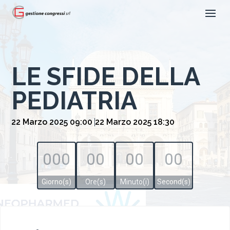
LE SFIDE DELLA
PEDIATRIA
22 Marzo 2025 09:00
22 Marzo 2025 18:30
000
00
00
00
Giorno(s)
Ore(s)
Minuto(i)
Second(s)