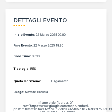
DETTAGLI EVENTO
Inizio Evento
:
22 Marzo 2025 09:00
Fine Evento
:
22 Marzo 2025 18:30
Door Time
:
08:30
Tipologia:
RES
Quota Iscrizione:
Pagamento
Luogo
:
Novotel Brescia
iframe style=”border: 0;”
src=”https://www.google.com/maps/embed?
pb=!1m18!1m12!1m3!1d2795.179328566618!2d10.216906375553311!3