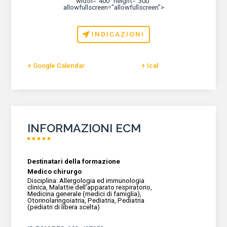
width=”400″ height=”300″
allowfullscreen=”allowfullscreen”>
INDICAZIONI
+ Google Calendar
+ Ical
INFORMAZIONI ECM
Medico chirurgo
Disciplina
:
Allergologia ed immunologia
clinica, Malattie dell'apparato respiratorio,
Medicina generale (medici di famiglia),
Otorinolaringoiatria, Pediatria, Pediatria
(pediatri di libera scelta)