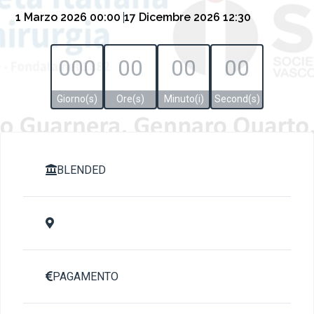
1 Marzo 2026 00:00
17 Dicembre 2026 12:30
000
00
00
00
Giorno(s)
Ore(s)
Minuto(i)
Second(s)
BLENDED


PAGAMENTO
